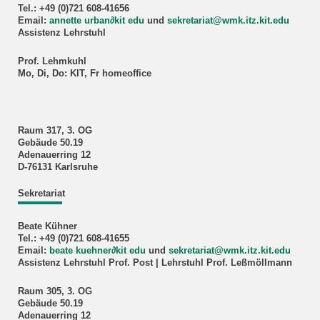
Tel.: +49 (0)721 608-41656
Email:
annette urban
∂
kit edu
und
sekretariat@wmk.itz.kit.edu
Assistenz Lehrstuhl
Prof. Lehmkuhl
Mo, Di, Do: KIT, Fr homeoffice
Raum 317, 3. OG
Gebäude 50.19
Adenauerring 12
D-76131 Karlsruhe
Sekretariat
Beate Kühner
Tel.: +49 (0)721 608-41655
Email:
beate kuehner
∂
kit edu
und
sekretariat@wmk.itz.kit.edu
Assistenz Lehrstuhl Prof. Post | Lehrstuhl Prof. Leßmöllmann
Raum 305, 3. OG
Gebäude 50.19
Adenauerring 12