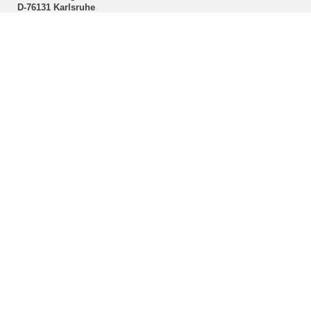
D-76131 Karlsruhe
Sekretariatssprechstunde für Studierende
In dringenden Fällen können Sie einen persönlichen Termin per
Mail
vereinbaren.
Links
Department für Wissenschaftskommunikation (KIT) | LinkedIn
@wmk_studium
@liberalarts.kit