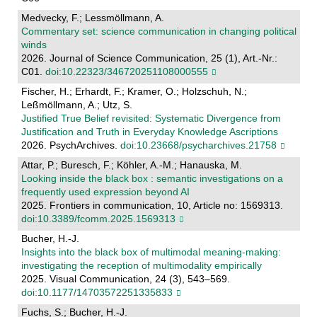
Medvecky, F.; Lessmöllmann, A.
Commentary set: science communication in changing political
winds
2026. Journal of Science Communication, 25 (1), Art.-Nr.:
C01.
doi:10.22323/346720251108000555
Fischer, H.; Erhardt, F.; Kramer, O.; Holzschuh, N.;
Leßmöllmann, A.; Utz, S.
Justified True Belief revisited: Systematic Divergence from
Justification and Truth in Everyday Knowledge Ascriptions
2026. PsychArchives.
doi:10.23668/psycharchives.21758
Attar, P.; Buresch, F.; Köhler, A.-M.; Hanauska, M.
Looking inside the black box : semantic investigations on a
frequently used expression beyond AI
2025. Frontiers in communication, 10, Article no: 1569313.
doi:10.3389/fcomm.2025.1569313
Bucher, H.-J.
Insights into the black box of multimodal meaning-making:
investigating the reception of multimodality empirically
2025. Visual Communication, 24 (3), 543–569.
doi:10.1177/14703572251335833
Fuchs, S.; Bucher, H.-J.