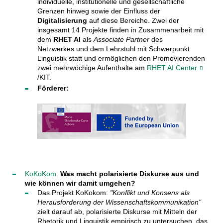
individuelle, institutionelle und gesellschaftliche
Grenzen hinweg sowie der Einfluss der
Digitalisierung
auf diese Bereiche. Zwei der
insgesamt 14 Projekte finden in Zusammenarbeit mit
dem
RHET AI
als
Associate Partner
des
Netzwerkes und dem Lehrstuhl mit Schwerpunkt
Linguistik statt und ermöglichen den Promovierenden
zwei mehrwöchige Aufenthalte am
RHET AI Center
/KIT.
Förderer:
KoKoKom
:
Was macht polarisierte Diskurse aus und
wie können wir damit umgehen?
Das Projekt KoKokom:
"Konflikt und Konsens als
Herausforderung der Wissenschaftskommunikation"
zielt darauf ab, polarisierte Diskurse mit Mitteln der
Rhetorik und Linguistik empirisch zu untersuchen, das