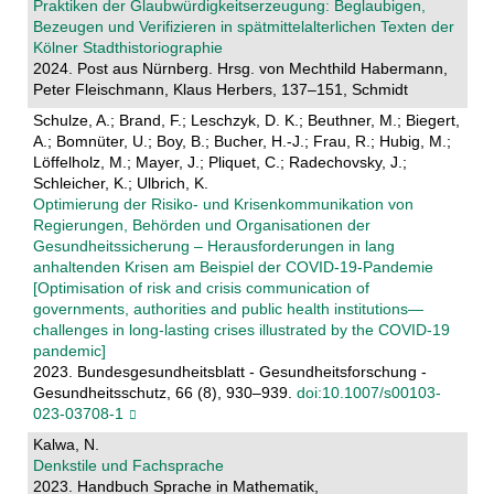
Praktiken der Glaubwürdigkeitserzeugung: Beglaubigen,
Bezeugen und Verifizieren in spätmittelalterlichen Texten der
Kölner Stadthistoriographie
2024. Post aus Nürnberg. Hrsg. von Mechthild Habermann,
Peter Fleischmann, Klaus Herbers, 137–151, Schmidt
Schulze, A.; Brand, F.; Leschzyk, D. K.; Beuthner, M.; Biegert,
A.; Bomnüter, U.; Boy, B.; Bucher, H.-J.; Frau, R.; Hubig, M.;
Löffelholz, M.; Mayer, J.; Pliquet, C.; Radechovsky, J.;
Schleicher, K.; Ulbrich, K.
Optimierung der Risiko- und Krisenkommunikation von
Regierungen, Behörden und Organisationen der
Gesundheitssicherung – Herausforderungen in lang
anhaltenden Krisen am Beispiel der COVID-19-Pandemie
[Optimisation of risk and crisis communication of
governments, authorities and public health institutions—
challenges in long-lasting crises illustrated by the COVID-19
pandemic]
2023. Bundesgesundheitsblatt - Gesundheitsforschung -
Gesundheitsschutz, 66 (8), 930–939.
doi:10.1007/s00103-
023-03708-1
Kalwa, N.
Denkstile und Fachsprache
2023. Handbuch Sprache in Mathematik,