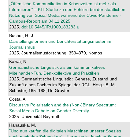
„Öffentliche Kommunikation in Krisenzeiten ist mehr als
Informieren“ – KIT-Studie zu den Fehlern bei der staatlichen
Nutzung von Social Media während der Covid-Pandemie -
Campus-Report am 04.11.2025
2025.
doi:10.5445/IR/1000183283
Bucher, H.-J.
Darstellungsformen und Berichterstattungsmuster im
Journalismus
2025. Journalismusforschung, 359–379, Nomos
Kalwa, N.
Germanistische Linguistik als ein kommunikatives
Miteinander-Tun. Denkkollektive und Praktiken
2025. Germanistische Linguistik : Genese, Zustand und
Zukunft eines Faches im Spiegel der RGL. Hrsg.: B.-M.
Schuster, 165–188, De Gruyter
Costa, A.
Discursive Polarisation and the (Non-)Binary Spectrum:
Social Media Debate on Gender Diversity
2025. Universität Bayreuth
Hanauska, M.
"Und nun kaufen die digitalen Maschinen unserer Spezies
auch noch den Schneid ab" - Narrative in Joachim Bauers