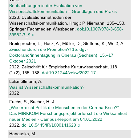
Beobachtungen in der Evaluation von
Wissenschaftskommunikation – Grundlagen und Praxis
2023. Evaluationsmethoden der
Wissenschaftskommunikation. Hrsg.: P. Niemann, 135–153,
Springer Fachmedien Wiesbaden.
doi:10.1007/978-3-658-
39582-7_9
Breitsprecher, L.; Hock, A.; Müller, D.; Steffens, K.; Weiß, A.
Zwischendurch die Promotion?! 15. dgv-
Doktorand*innentagung in Oberau (Sachsen), 15.–17.
Oktober 2021
2022. Zeitschrift für Empirische Kulturwissenschaft, 118
(1+2), 155–158.
doi:10.31244/zekw/2022.17
Leßmöllmann, A.
Was ist Wissenschaftskommunikation?
2022
Fuchs, S.; Bucher, H.-J.
„Wie erreicht Politik die Menschen in der Corona-Krise?“ -
Das MIRKKOM Forschungsprojekt erforscht die Wirksamkeit
neuer Medien - Campus-Report am 04.01.2022
2022.
doi:10.5445/IR/1000141629
Hanauska, M.