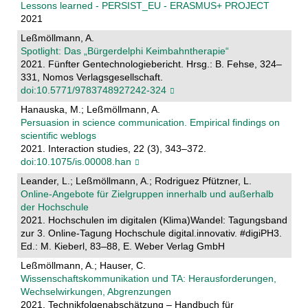
Lessons learned - PERSIST_EU - ERASMUS+ PROJECT
2021
Leßmöllmann, A.
Spotlight: Das „Bürgerdelphi Keimbahntherapie“
2021. Fünfter Gentechnologiebericht. Hrsg.: B. Fehse, 324–
331, Nomos Verlagsgesellschaft.
doi:10.5771/9783748927242-324
Hanauska, M.; Leßmöllmann, A.
Persuasion in science communication. Empirical findings on
scientific weblogs
2021. Interaction studies, 22 (3), 343–372.
doi:10.1075/is.00008.han
Leander, L.; Leßmöllmann, A.; Rodriguez Pfützner, L.
Online-Angebote für Zielgruppen innerhalb und außerhalb
der Hochschule
2021. Hochschulen im digitalen (Klima)Wandel: Tagungsband
zur 3. Online-Tagung Hochschule digital.innovativ. #digiPH3.
Ed.: M. Kieberl, 83–88, E. Weber Verlag GmbH
Leßmöllmann, A.; Hauser, C.
Wissenschaftskommunikation und TA: Herausforderungen,
Wechselwirkungen, Abgrenzungen
2021. Technikfolgenabschätzung – Handbuch für