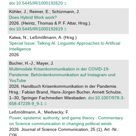
doi:10.5445/IR/1000192620
Köhler, J.; Reimer, E.; Schürmann, J.
Does Hybrid Work work?
2026. (Heintz, Thomas & P. F. Attar, Hrsg.).
doi:10.5445/IR/1000192619
Kalwa, N.; Leßmöllmann, A. (Hrsg.)
Special Issue: Talking AI. Linguistic Approaches to Artificial
Intelligence
2026
Bucher, H.-J.; Mayer, J.
Multimodale Krisenkommunikation in der COVID-19-
Pandemie: Behördenkommunikation auf Instagram und
YouTube
2026. Handbuch Krisenkommunikation in der Pandemie.
Hrsg.: Fabian Brand, Hans-Jürgen Bucher, Annett Schulze,
1–30, Springer Fachmedien Wiesbaden.
doi:10.1007/978-3-
658-47239-9_9-1
Leßmöllmann, A.; Medvecky, F.
Power, epistemic authority, and game theory : Commentary
on Science communication in changing political winds
2026. Journal of Science Communication, 25 (1), Art.-Nr.:
C06