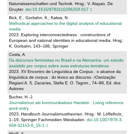
Naturwissenschaften und Technik. Hrsg.: V. Atayan, De
Gruyter.
doi:10.1515/9783110296259-017
Bick, E.; Gorbahn, K.; Kalwa, N.
Methodical approaches to the digital analysis of educational
media
2023. Exploring interconnectedness : constructions of
European and national identities in educational media. Hrsg.:
K. Gorbahn, 143–186, Springer
Costa, A.
Os discursos feministas no Brasil e na Alemanha: um estudo
assistido por corpus sobre suas estruturas temáticas
2023. XV Encontro de Linguística de Corpus : o alcance da
linguística de corpus : do léxico ao discurso. rOanização
Regiani A. S. Zacarias, Stella E. O. Tagnin., 74–88, Ed. dos
Autores
Bucher, H.-J.
Journalismus als kommunikatives Handeln : Living reference
work entry
2023. Handbuch Journalismustheorien. Hrsg.: M. Löffelholz,
1–19, Springer Fachmedien Wiesbaden.
doi:10.1007/978-3-
658-32153-6_15-1
Weiß, A.