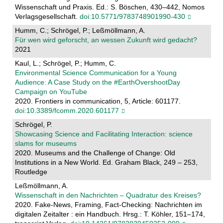
Wissenschaft und Praxis. Ed.: S. Böschen, 430–442, Nomos
Verlagsgesellschaft.
doi:10.5771/9783748901990-430
Humm, C.; Schrögel, P.; Leßmöllmann, A.
Für wen wird geforscht, an wessen Zukunft wird gedacht?
2021
Kaul, L.; Schrögel, P.; Humm, C.
Environmental Science Communication for a Young
Audience: A Case Study on the #EarthOvershootDay
Campaign on YouTube
2020. Frontiers in communication, 5, Article: 601177.
doi:10.3389/fcomm.2020.601177
Schrögel, P.
Showcasing Science and Facilitating Interaction: science
slams for museums
2020. Museums and the Challenge of Change: Old
Institutions in a New World. Ed. Graham Black, 249 – 253,
Routledge
Leßmöllmann, A.
Wissenschaft in den Nachrichten – Quadratur des Kreises?
2020. Fake-News, Framing, Fact-Checking: Nachrichten im
digitalen Zeitalter : ein Handbuch. Hrsg.: T. Köhler, 151–174,