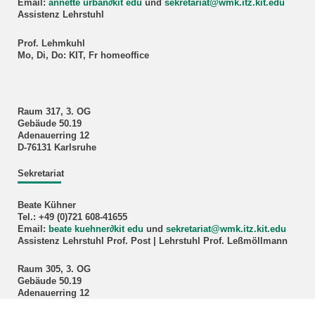
Email:
annette urban
∂
kit edu
und
sekretariat@wmk.itz.kit.edu
Assistenz Lehrstuhl
Prof. Lehmkuhl
Mo, Di, Do: KIT, Fr homeoffice
Raum 317, 3. OG
Gebäude 50.19
Adenauerring 12
D-76131 Karlsruhe
Sekretariat
Beate Kühner
Tel.: +49 (0)721 608-41655
Email:
beate kuehner
∂
kit edu
und
sekretariat@wmk.itz.kit.edu
Assistenz Lehrstuhl Prof. Post | Lehrstuhl Prof. Leßmöllmann
Raum 305, 3. OG
Gebäude 50.19
Adenauerring 12
D-76131 Karlsruhe