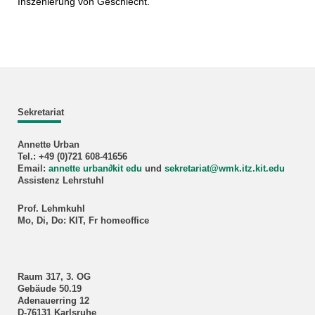
Inszenierung von Geschlecht.
Sekretariat
Annette Urban
Tel.: +49 (0)721 608-41656
Email:
annette urban
∂
kit edu
und
sekretariat@wmk.itz.kit.edu
Assistenz Lehrstuhl
Prof. Lehmkuhl
Mo, Di, Do: KIT, Fr homeoffice
Raum 317, 3. OG
Gebäude 50.19
Adenauerring 12
D-76131 Karlsruhe