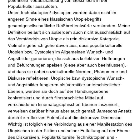
potentielle Neuaushandlung von Geschlecht in der
Populärkultur auszuloten.
Unter Technikutopien/-dystopien werden dabei nicht im
engeren Sinne eines klassischen Utopiebegriffs
gesamtgesellschaftliche Reißbrettentwürfe verstanden. Meine
Definition beläuft sich außerdem auch nicht ausschließlich auf
das Verständnis von Utopie als rein diskursive Kategorie.
Vielmehr gehe ich gehe davon aus, dass populärkulturelle
Utopien bzw. Dystopien im Allgemeinen Wunsch- und
Angstbilder generieren, die sich aus kollektiven Hoffnungen
und Befürchtungen speisen (diese aber auch beeinflussen),
und dass sie dabei soziokulturelle Normen, Phänomene und
Diskurse reflektieren. Utopische bzw. dystopische Wunsch-
und Angstbilder fungieren als Vermittler unterschiedlicher
Ebenen, werden sie doch auf der Handlungsebene
konkretisiert und durch filmsprachliche Mittel auf
verschiedenen kinematographischen Ebenen inszeniert,
verweisen darüber hinaus aber auch gemäß Jamesons Ansatz
durch ihr reflexives Potential auf die diskursive Dimension.
Wichtig ist folglich eine Verbindung aus einer Manifestation des
Utopischen in der Fiktion und seiner Entfaltung auf der Ebene
des Diskursiven. Populärkulturelle Technikutopien und -