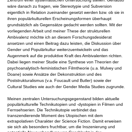
Zentrum einer systematischen Untersuchung stellen. Genauso
wäre danach zu fragen, wie Stereotypie und Subversion
eigentlich in Relation zueinander gesetzt werden bzw. ob sie in
ihren populärkulturellen Erscheinungsformen überhaupt
grundsätzlich als Gegensätze gedacht werden sollten. Mit der
vorliegenden Arbeit und meiner These der strukturellen
Ambivalenz möchte ich an diesem Forschungsdesiderat
ansetzen und einen Beitrag dazu leisten, die Diskussion über
Gender und Populärkultur weiterzuentwickeln und das
Augenmerk auf die produktive Kraft des Ambivalenten richten.
Dabei liegen meiner Studie eine Synthese von Theorien der
psychoanalytisch-feministischen Filmtheorie (u.a. Mulvey und
Doane) sowie Ansätze der Dekonstruktion und des
Poststrukturalismus (v.a. Foucault und Butler) sowie der
Cultural Studies wie auch der Gender Media Studies zugrunde.
Meinen zentralen Untersuchungsgegenstand bilden aktuelle
populärkulturelle Technikutopien und -dystopien in Filmen und
Fernsehserien. Die Technikutopie verbindet das
transzendierende Moment des Utopischen mit dem
extrapolativen Charakter der Science Fiction. Damit erweisen
sie sich als besonders fruchtbar, um die Inszenierung und