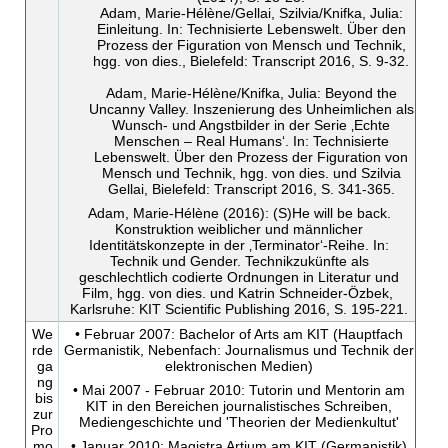
Adam, Marie-Hélène/Gellai, Szilvia/Knifka, Julia:
Einleitung. In: Technisierte Lebenswelt. Über den
Prozess der Figuration von Mensch und Technik,
hgg. von dies., Bielefeld: Transcript 2016, S. 9-32.
Adam, Marie-Hélène/Knifka, Julia: Beyond the
Uncanny Valley. Inszenierung des Unheimlichen als
Wunsch- und Angstbilder in der Serie ‚Echte
Menschen – Real Humans‘. In: Technisierte
Lebenswelt. Über den Prozess der Figuration von
Mensch und Technik, hgg. von dies. und Szilvia
Gellai, Bielefeld: Transcript 2016, S. 341-365.
Adam, Marie-Hélène (2016): (S)He will be back.
Konstruktion weiblicher und männlicher
Identitätskonzepte in der ‚Terminator‘-Reihe. In:
Technik und Gender. Technikzukünfte als
geschlechtlich codierte Ordnungen in Literatur und
Film, hgg. von dies. und Katrin Schneider-Özbek,
Karlsruhe: KIT Scientific Publishing 2016, S. 195-221.
We
• Februar 2007: Bachelor of Arts am KIT (Hauptfach
rde
Germanistik, Nebenfach: Journalismus und Technik der
ga
elektronischen Medien)
ng
• Mai 2007 - Februar 2010: Tutorin und Mentorin am
bis
KIT in den Bereichen journalistisches Schreiben,
zur
Mediengeschichte und 'Theorien der Medienkultut'
Pro
mo
• Januar 2010: Magistra Artium am KIT (Germanistik)