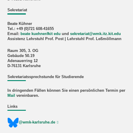
Sekretariat
Beate Kühner
Tel.: +49 (0)721 608-41655
Email:
beate kuehner
∂
kit edu
und
sekretariat@wmk.itz.kit.edu
Assistenz Lehrstuhl Prof. Post | Lehrstuhl Prof. Leßmöllmann
Raum 305, 3. OG
Gebäude 50.19
Adenauerring 12
D-76131 Karlsruhe
Sekretariatssprechstunde für Studierende
In dringenden Fällen können Sie einen persönlichen Termin per
Mail
vereinbaren.
Links
@wmk-karlsruhe.de