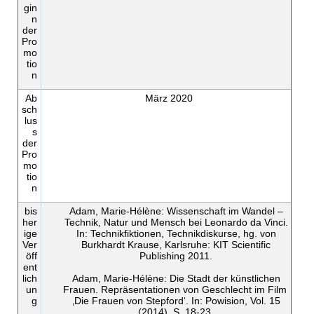
gin
n
der
Pro
mo
tio
n
Ab
März 2020
sch
lus
s
der
Pro
mo
tio
n
bis
Adam, Marie-Hélène: Wissenschaft im Wandel –
her
Technik, Natur und Mensch bei Leonardo da Vinci.
ige
In: Technikfiktionen, Technikdiskurse, hg. von
Ver
Burkhardt Krause, Karlsruhe: KIT Scientific
öff
Publishing 2011.
ent
lich
Adam, Marie-Hélène: Die Stadt der künstlichen
un
Frauen. Repräsentationen von Geschlecht im Film
g
‚Die Frauen von Stepford‘. In: Powision, Vol. 15
(2014), S. 18-23.