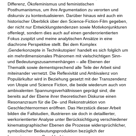
Differenz, Ökofeminismus und feministischen
Posthumanismus, um ihre Argumentation zu verorten und
diskursiv zu kontextualisieren. Darüber hinaus wird auch ein
historischer Überblick über den Science-Fiction-Film gegeben,
der nicht nur Entwicklungstendenzen sowie Motivkonjunkturen
offenlegt, sondern dies auch auf einen genderorientierten
Fokus zuspitzt und meine analytischen Ansätze in eine
diachrone Perspektive stellt. Bei dem Komplex
‚Genderkonzepte in Technikutopien‘ handelt es sich folglich um
ein mehrdimensionales Phänomen mit vielschichtigen Sinn-
und Bedeutungszusammenhängen – alle Ebenen der
Thematik sowie dementsprechend alle Teile der Arbeit sind
miteinander vernetzt. Die Reflexivität und Ambivalenz von
Populärkultur wird in Beziehung gesetzt mit der Transzendenz
von Utopie und Science Fiction, die beide wiederum auch von
ambivalenten Spannungsverhältnissen geprägt sind, die
bereits auf der Ebene ihrer theoretischen Diskurse einen
Resonanzraum für die De- und Rekonstruktion von
Geschlechternormen eröffnen. Das Herzstück dieser Arbeit
bilden die Fallstudien, illustrieren sie doch in detaillierter,
werkorientierter Analyse unter Berücksichtigung verschiedener
kinematographischer Ebenen die Prozesse widersprüchlicher,
symbolischer Bedeutungsproduktion bezüglich der