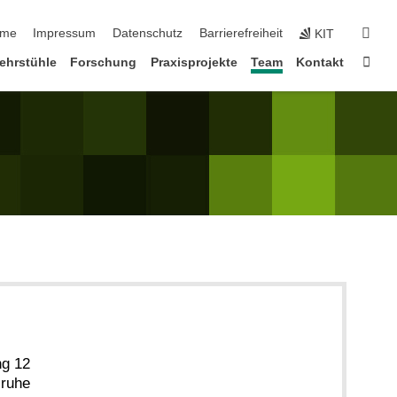
vigation überspringen
suc
me
Impressum
Datenschutz
Barrierefreiheit
KIT
Star
ehrstühle
Forschung
Praxisprojekte
Team
Kontakt
ng 12
sruhe