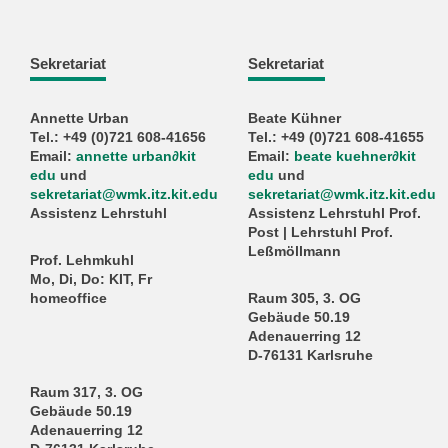
Sekretariat
Sekretariat
Annette Urban
Beate Kühner
Tel.: +49 (0)721 608-41656
Tel.: +49 (0)721 608-41655
Email:
annette urban
∂
kit
Email:
beate kuehner
∂
kit
edu
und
edu
und
sekretariat@wmk.itz.kit.edu
sekretariat@wmk.itz.kit.edu
Assistenz Lehrstuhl
Assistenz Lehrstuhl Prof.
Post | Lehrstuhl Prof.
Leßmöllmann
Prof. Lehmkuhl
Mo, Di, Do: KIT, Fr
homeoffice
Raum 305, 3. OG
Gebäude 50.19
Adenauerring 12
D-76131 Karlsruhe
Raum 317, 3. OG
Gebäude 50.19
Adenauerring 12