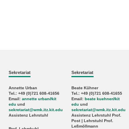
Sekretariat
Sekretariat
Annette Urban
Beate Kühner
Tel.: +49 (0)721 608-41656
Tel.: +49 (0)721 608-41655
Email:
annette urban
∂
kit
Email:
beate kuehner
∂
kit
edu
und
edu
und
sekretariat@wmk.itz.kit.edu
sekretariat@wmk.itz.kit.edu
Assistenz Lehrstuhl
Assistenz Lehrstuhl Prof.
Post | Lehrstuhl Prof.
Leßmöllmann
Prof. Lehmkuhl